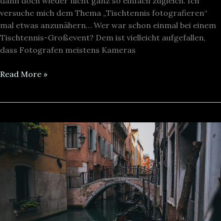
dann doch wieder nicht ganz so einfach zugleich. Ich
versuche mich dem Thema „Tischtennis fotografieren“
mal etwas anzunähern… Wer war schon einmal bei einem
Tischtennis-Großevent? Dem ist vielleicht aufgefallen,
dass Fotografen meistens Kameras
Read More »
Ok,
dann
halt
doch
eine
Leica